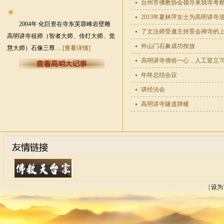
台州市佛教协会领导来我寺考
2013年夏林萍女士为高明讲寺
2004年 化巨资在寺东芙蓉峰岩壁雕
了文法师受邀主持景会禅寺的
高明讲寺祖师（智者大师、传灯大师、觉
外山门石象成功按放
慧大师）石像三尊…
[查看详情]
高明讲寺僧俗一心，人工竖立7
年终总结会议
讲经法会
高明讲寺隧道牌楼
| 设为