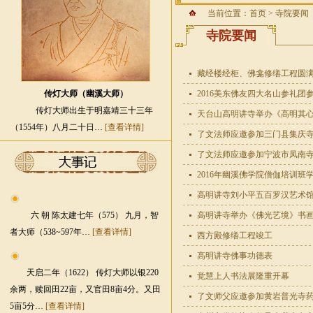
当前位置：
首页
>
寺院要闻
寺院要闻
藏经楼经柜、佛龛修缮工程圆
传灯大师（幽溪大师）
2016美东佛友四大名山参礼团
传灯大师出生于明嘉靖三十三年
天台山高明讲寺举办《高明其
（1554年）八月二十日…
[查看详情]
了文法师应邀参加三门县集庆
了文法师应邀参加宁波市凤南
2016年幽溪佛学院僧伽培训班
高明讲寺刘小平五百罗汉艺术
六 朝 陈太建七年（575） 九月，智
高明讲寺举办《佛光艺境》书
者大师（538~597年…
[查看详情]
西方殿修缮工程竣工
高明讲寺佛事功德表
天启二年（1622） 传灯大师以银220
觉慧上人书法展隆重开幕
余两，赎回田22亩，又官田8亩4分。又田
了文师父应邀参加黄岩普光寺
5亩5分…
[查看详情]